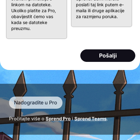
linkom na datoteke.
poslati taj link putem e-
Ukoliko platite za Pro,
maila ili druge aplikacije
obavijestit ćemo vas
za razmjenu poruka.
kada se datoteke
preuzmu.
Pošalji
Nadogradite u Pro
Pročitajte više o
Sprend Pro
i
Sprend Teams
.