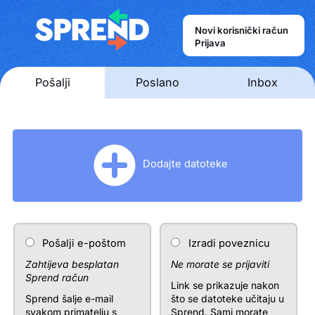
Novi korisnički račun
Prijava
Pošalji
Poslano
Inbox
Dodajte datoteke
Pošalji e-poštom
Izradi poveznicu
Zahtijeva besplatan
Ne morate se prijaviti
Sprend račun
Link se prikazuje nakon
Sprend šalje e-mail
što se datoteke učitaju u
svakom primatelju s
Sprend. Sami morate